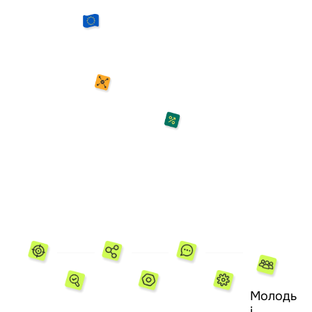
Стати провідним хабом прикладних інновацій у
Європі.
Ми створюємо умови для запуску
проривних рішень не лише в Україні, а й для
міжнародних партнерів — завдяки поєднанню
інженерної експертизи, наукової бази,
виробничих потужностей і доступної вартості
реалізації.
Це робить парк привабливим для
донорів, технологічних компаній та інвесторів,
які шукають результат без надлишкових
витрат
Цінності
Результат
Співпраця
Свобода
Молодь
мислення
Ідеї
Ми
Практичність
Відновлення
і
Певність