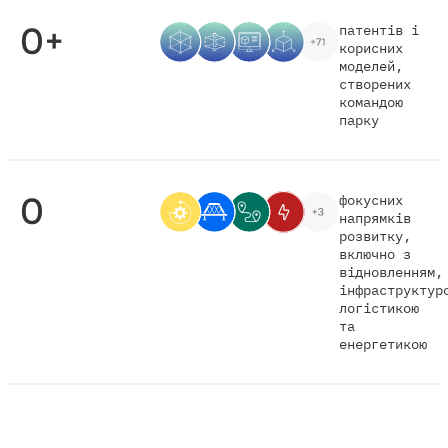
0
+
патентів і
корисних
моделей,
створених
командою
парку
0
фокусних
напрямків
розвитку,
включно з
відновленням,
інфраструктур
логістикою
та
енергетикою