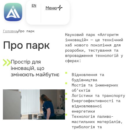
EN
Меню
Головна
Про парк
Науковий парк «Алгоритм
інновацій» — це технічний
Про парк
хаб нового покоління для
розробки, тестування та
впровадження технологій у
сферах:
Простір для
інновацій, що
змінюють майбутнє
Відновлення та
будівництва
Мостів та інженерних
об’єктів
Логістики та транспорту
Енергоефективності та
відновлюваної
енергетики
Технологія паливо-
мастильних матеріалів,
трибологія та