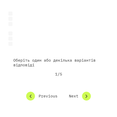
Представник бізнесу
Стартап
Представник міжнародної програми / донорської
організації
Дослідник / викладач
Студент
Інше
Оберіть один або декілька варіантів
відповіді
1/5
Previous
Next
Що вас цікавить у співпраці з парком?