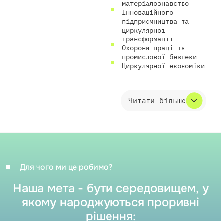
матеріалознавство
Інноваційного
підприємництва та
циркулярної
трансформації
Охорони праці та
промислової безпеки
Циркулярної економіки
Читати більше
Ми об’єднуємо інженерні
школи, лабораторії, R&D-
компанії та виробничих
Для чого ми це робимо?
партнерів, щоб втілити
ідею на всіх етапах — від
Наша мета - бути середовищем, у
задуму до впровадження.
якому народжуються проривні
рішення: