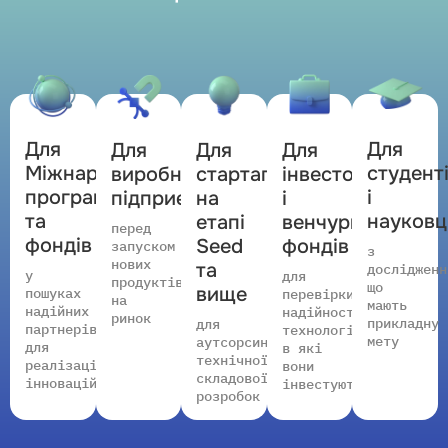
Тут народжуються рішення,
що відповідають викликам
сьогодення і працюють на
майбутнє. Ми супроводжуємо
проєкти на всіх етапах —
від ТЕО та моделювання до
Для
Для
Для
Для
Для
прототипу, випробувань,
Міжнародних
студент
виробничих
інвесторів
стартапів
патенту та виходу на
програм
і
підприємств
і
на
ринок. Усе — у межах
однієї інфраструктури.
та
науковц
венчурних
етапі
перед
фондів
фондів
Seed
запуском
з
нових
та
дослідженн
у
для
продуктів
що
вище
Парк засновано в
пошуках
перевірки
на
мають
Харкові — місті
надійних
надійності
ринок
прикладну
для
з потужною
партнерів
технологій,
мету
аутсорсингу
інженерною
для
в які
технічної
традицією. Саме
реалізації
вони
складової
тут ми створили
інновацій
інвестують
розробок
простір, де
наука, бізнес і
виробництво