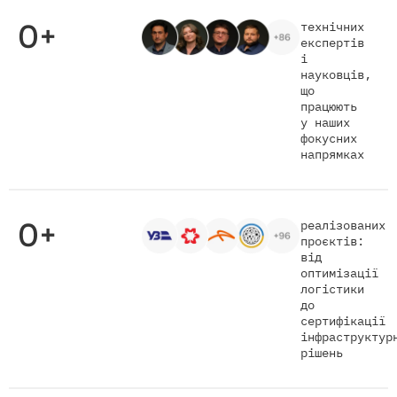
0
+
технічних
експертів
і
науковців,
що
працюють
у наших
фокусних
напрямках
0
+
реалізованих
проєктів:
від
оптимізації
логістики
до
сертифікації
інфраструктур
рішень