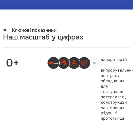
працюють у
синергії: без
зайвого пафосу,
із фокусом на
дію.
Ключові показники
Наш масштаб у цифрах
0
+
лабораторій
і
випробувальни
центрів,
обладнаних
для
тестування
матеріалів,
конструкцій,
мастильних
рідин і
прототипів