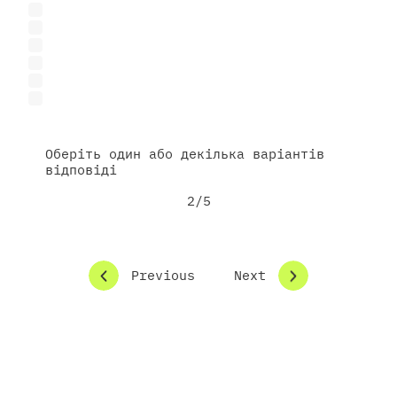
Проведення досліджень / НДДКР
Сертифікація / випробування
Розробка прототипу або продукту
Енергоаудит або модернізація об'єктів
Техніко-економічне обґрунтування (ТЕО)
Інше
Оберіть один або декілька варіантів
відповіді
2/5
Previous
Next
Чи є у вас сформований проєкт / ідея?
Так, уже на етапі реалізації
Поки немає, хочу дізнатись більше
Так, але поки в ідеї