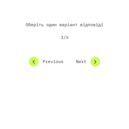
Інше
Оберіть один варіант відповіді
3/5
Previous
Next
Як ви хочете, щоб ми з вами зв’язались?
Призначте онлайн-зустріч
Зв’яжіться зі мною телефоном
Надішліть мені матеріали на пошту