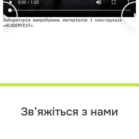
Лабораторія випробувань матеріалів і конструкцій
Л
«ACADEMTEST»
«
Зв’яжіться з нами
Яку роль ви представляєте?