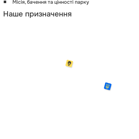
Місія, бачення та цінності парку
Наше призначення
Місія
Допомагати ідеям
ставати реальними
рішеннями. Ми створюємо умови, у яких наука,
інженерія та бізнес працюють разом — щоб
впроваджувати нові технології, розвивати
виробництво та змінювати
країну
Візія