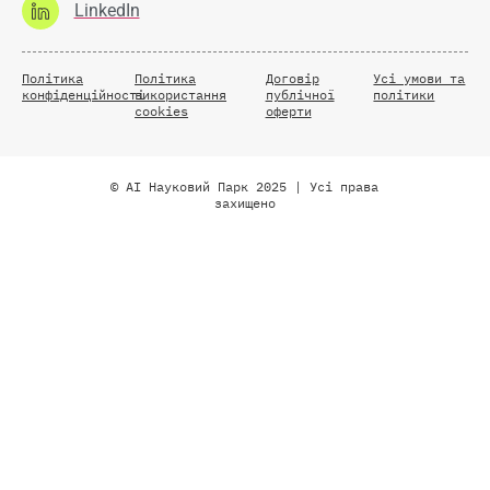
LinkedIn
Політика
Політика
Договір
Усі умови та
конфіденційності
використання
публічної
політики
cookies
оферти
© AI Науковий Парк 2025 | Усі права
захищено