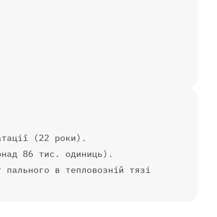
атації (22 роки).
онад 86 тис. одиниць).
т пального в тепловозній тязі