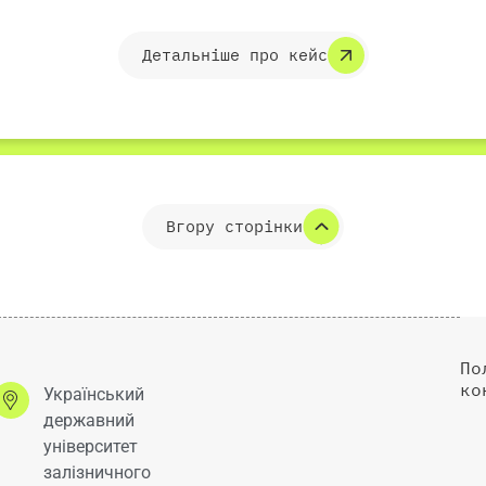
Детальніше про кейс
Вгору сторінки
По
ко
Український
державний
університет
залізничного