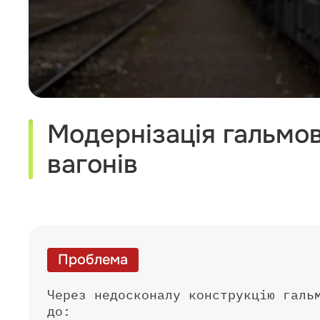
Модернізація гальмо
вагонів
Проблема
Через недосконалу конструкцію галь
до: