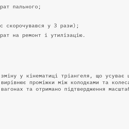
рат пального;
с скорочувався у 3 рази);
рат на ремонт і утилізацію.
 зміну у кінематиці тріангеля, що усуває 
 вирівнює проміжки між колодками та колес
 вагонах та отримано підтвердження масшта