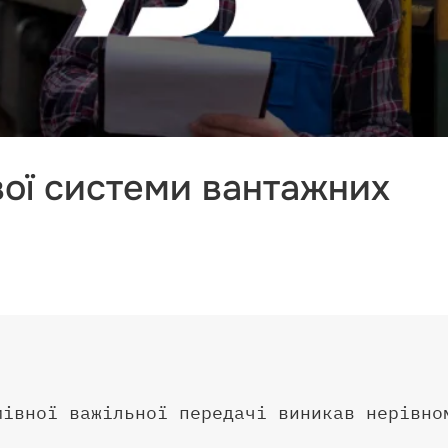
вої системи вантажних
мівної важільної передачі виникав нерівно