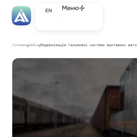
Меню
EN
Головна
Кейси
Модернізація гальмової системи вантажних ваго