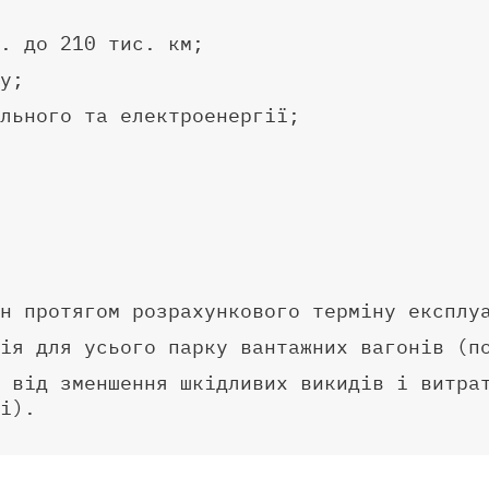
. до 210 тис. км;
у;
льного та електроенергії;
н протягом розрахункового терміну експлу
ія для усього парку вантажних вагонів (п
 від зменшення шкідливих викидів і витра
і).