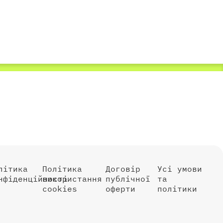
літика
Політика
Договір
Усі умови
нфіденційності
використання
публічної
та
cookies
оферти
політики