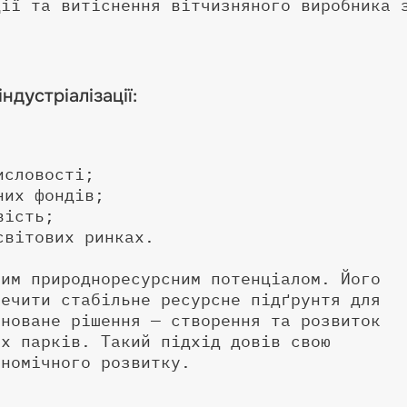
ції та витіснення вітчизняного виробника 
дустріалізації:
исловості;
них фондів;
вість;
світових ринках.
ним природноресурсним потенціалом. Його
печити стабільне ресурсне підґрунтя для
оноване рішення — створення та розвиток
их парків. Такий підхід довів свою
ономічного розвитку.