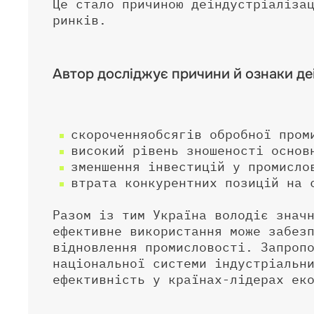
Це стало причиною деіндустріаліза
ринків.
Автор досліджує причини й ознаки деін
скороченняобсягів обробної пром
високий рівень зношеності основ
зменшення інвестицій у промисло
втрата конкурентних позицій на 
Разом із тим Україна володіє знач
ефективне використання може забез
відновлення промисловості. Запроп
національної системи індустріальн
ефективність у країнах-лідерах ек