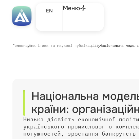
Меню
EN
Головна
Аналітика та наукові публікаціїї
Національна модель
Національна модель
країни: організаці
Низька дієвість економічної політ
українського промисловог о компле
потужностей, зростання банкрутств