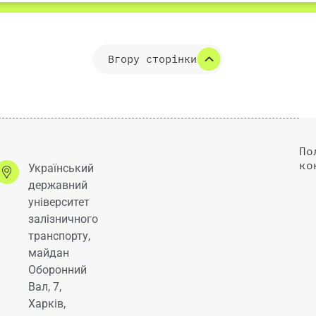
Вгору сторінки
По
ко
Український
державний
університет
залізничного
транспорту,
майдан
Оборонний
Вал, 7,
Харків,