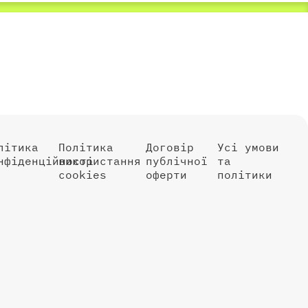
літика
Політика
Договір
Усі умови
нфіденційності
використання
публічної
та
cookies
оферти
політики