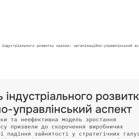
 індустріального розвитку країни: організаційно-управлінський ас
 індустріального розвит
йно-управлінський аспект
ики та неефективна модель зростання
ксу призвели до скорочення виробничих
 і падіння зайнятості у стратегічних галу