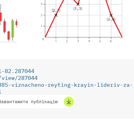
1-82.287044
/view/287044
385-viznacheno-reyting-krayin-lideriv-za-
ti
Завантажити публікацію