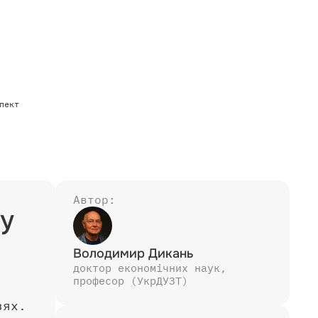
пект
Автор:
ку
Володимир Дикань
доктор економічних наук,
професор (УкрДУЗТ)
зях.